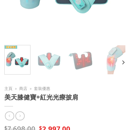
主頁
»
商店
»
套裝優惠
美天膝健寶+紅光光療披肩
7,698.00
2,997.00
$
$