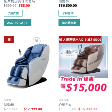
按摩椅皮具保養套裝
瑜伽椅
$
599.00
$
88.00
$
36,800.00
了解詳情
了解詳情
ADD TO CART
加入購物車
新
輸入優惠碼MAX15 減$15000
添加到我的
添加到我的
最愛
最愛
按摩椅
保健按摩
型動椅
心動Pro
$
29,800.00
$
12,999.00
$
50,000.00
$
36,800.00