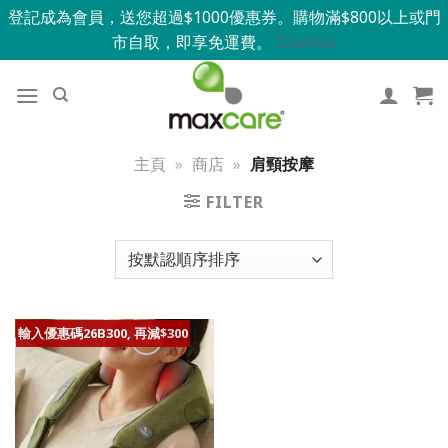
登記成為會員，送您超過$1000優惠券。購物滿$800以上或門
市自取，即享免運費。
Dismiss
主頁
»
商店
»
肩頸按摩
FILTER
輸入優惠碼26B300, 再減$300
添加到我的
最愛