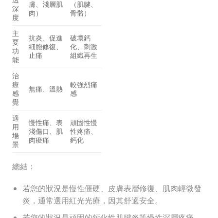
膚、淺層肌
（肌腱、
深
肉）
骨骼）
度
主
抗炎、促進
破壞鈣
要
細胞修復、
化、刺激
功
止痛
組織再生
能
治
療
較強烈痛
無痛、溫熱
感
感
覺
適
慢性痛、表
頑固性慢
用
淺傷口、肌
性疼痛、
場
肉痠痛
鈣化
景
總結：
若您的狀況是慢性僵硬、皮膚表層修復、肌肉輕微發
炎，通常選用紅光光療，因其舒適安全。
若您的狀況是頑固的鈣化性肌腱炎等慢性深層疼痛，