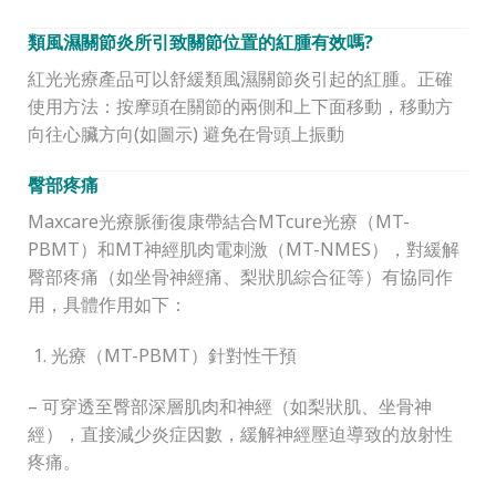
類風濕關節炎所引致關節位置的紅腫有效嗎
?
紅光光療產品可以舒緩類風濕關節炎引起的紅腫。正確
使用方法：按摩頭在關節的兩側和上下面移動，移動方
向往心臟方向(如圖示) 避免在骨頭上振動
臀部疼痛
Maxcare光療脈衝復康帶結合MTcure光療（MT-
PBMT）和MT神經肌肉電刺激（MT-NMES），對緩解
臀部疼痛（如坐骨神經痛、梨狀肌綜合征等）有協同作
用，具體作用如下：
光療（MT-PBMT）針對性干預
– 可穿透至臀部深層肌肉和神經（如梨狀肌、坐骨神
經），直接減少炎症因數，緩解神經壓迫導致的放射性
疼痛。