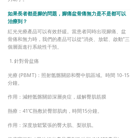
如果長者都是腳的問題，腳痛盆骨痛無力是不是都可以
治療到？
紅光光療產品可以有效舒緩。當患者同時出現腳痛、盆
骨痛和無力時，我們的產品可以從“消炎、放鬆、啟動”三
個層面進行系統性干預。
針對骨盆痛
光療 (PBMT)：照射骶髂關節和臀中肌區域。時間 10-15
分鐘。
作用：減輕骶髂關節深層炎症，緩解臀肌筋膜
熱療：41℃熱敷於臀部肌肉，時間15分鐘。
作用：深度放鬆緊張的臀大肌、梨狀肌。