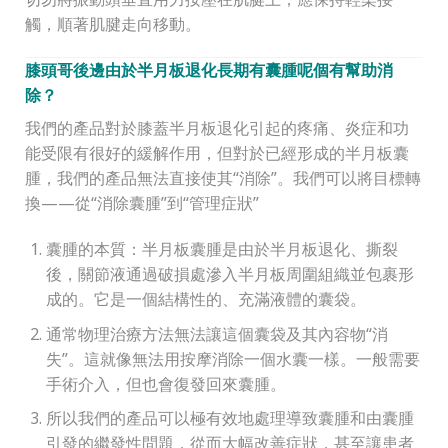
觸，順著肌腱走向移動。
膝頭哥後邊由於
半月板退化長期有囊腫
呢個有幫助消
除？
我們的產品對於膝蓋半月板退化引起的疼痛、炎症和功
能受限有很好的緩解作用，但對於已經形成的半月板囊
腫，我們的產品無法直接使其“消除”。我們可以將目標轉
換——從“消除囊腫”到“管理症狀”
囊腫的本質：半月板囊腫是由於半月板退化、撕裂
後，關節液通過破損處滲入半月板周圍組織並包裹形
成的。它是一個結構性的、充滿液體的囊袋。
通常物理治療方法無法讓這個囊袋及其內容物“消
失”。這就像無法用按摩消除一個水囊一樣。一般需要
手術介入，但也會復發回來囊腫。
所以我們的產品可以極有效地處理導致囊腫和由囊腫
引發的繼發性問題，從而大幅改善症狀，甚至讓患者