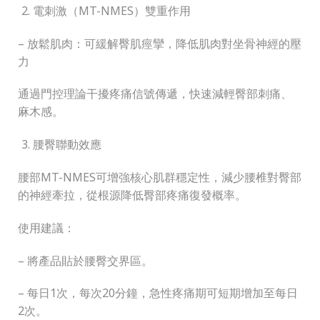
電刺激（MT-NMES）雙重作用
– 放鬆肌肉：可緩解臀肌痙攣，降低肌肉對坐骨神經的壓
力
通過門控理論干擾疼痛信號傳遞，快速減輕臀部刺痛、
麻木感。
腰臀聯動效應
腰部MT-NMES可增強核心肌群穩定性，減少腰椎對臀部
的神經牽拉，從根源降低臀部疼痛復發概率。
使用建議：
– 將產品貼於腰臀交界區。
– 每日1次，每次20分鐘，急性疼痛期可短期增加至每日
2次。