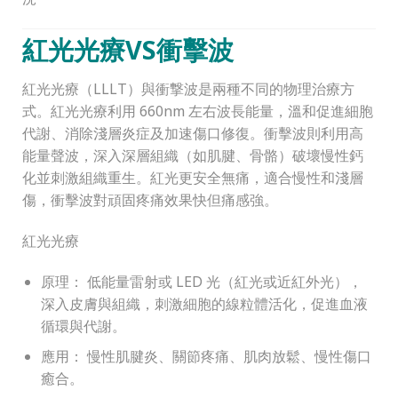
紅光光療
VS
衝擊波
紅光光療（LLLT）與衝撃波是兩種不同的物理治療方
式。紅光光療利用 660nm 左右波長能量，溫和促進細胞
代謝、消除淺層炎症及加速傷口修復。衝擊波則利用高
能量聲波，深入深層組織（如肌腱、骨骼）破壞慢性鈣
化並刺激組織重生。紅光更安全無痛，適合慢性和淺層
傷，衝擊波對頑固疼痛效果快但痛感強。
紅光光療
原理： 低能量雷射或 LED 光（紅光或近紅外光），
深入皮膚與組織，刺激細胞的線粒體活化，促進血液
循環與代謝。
應用： 慢性肌腱炎、關節疼痛、肌肉放鬆、慢性傷口
癒合。