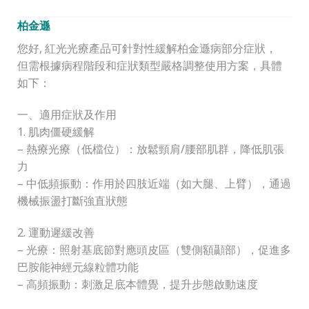
柏金遜
您好, 紅光光療產品可針對性緩解柏金遜病部分症狀，
但需根據病程階段和症狀類型嚴格調整使用方案，具體
如下：
一、適用症狀及作用
1. 肌肉僵硬緩解
– 熱療光療（低檔位）：放鬆頸肩/腰部肌群，降低肌張
力
– 中低頻振動：作用於四肢近端（如大腿、上臂），通過
機械振盪打斷強直狀態
2. 運動遲緩改善
– 光療：照射基底節對應頭皮區（雙側額顳部），促進多
巴胺能神經元線粒體功能
– 高頻振動：刺激足底本體覺，提升步態啟動速度