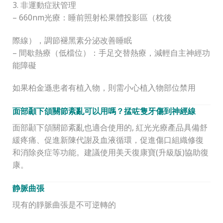
3. 非運動症狀管理
– 660nm光療：睡前照射松果體投影區（枕後
際線），調節褪黑素分泌改善睡眠
– 間歇熱療（低檔位）：手足交替熱療，減輕自主神經功
能障礙
如果柏金遜患者有植入物，則需小心植入物部位禁用
面部顳下頜關節紊亂可以用嗎？掹咗隻牙傷到神經線
面部顳下頜關節紊亂也適合使用的, 紅光光療產品具備舒
緩疼痛、促進新陳代謝及血液循環，促進傷口組織修復
和消除炎症等功能。建議使用美天復康寶(升級版)協助復
康。
静脈曲張
現有的靜脈曲張是不可逆轉的