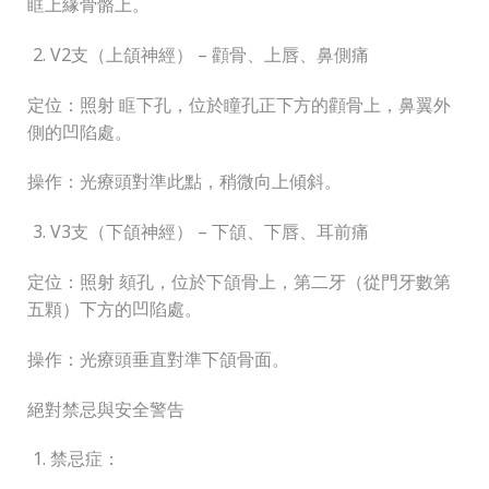
眶上緣骨骼上。
V2支（上頜神經） – 顴骨、上唇、鼻側痛
定位：照射 眶下孔，位於瞳孔正下方的顴骨上，鼻翼外
側的凹陷處。
操作：光療頭對準此點，稍微向上傾斜。
V3支（下頜神經） – 下頜、下唇、耳前痛
定位：照射 頦孔，位於下頜骨上，第二牙（從門牙數第
五顆）下方的凹陷處。
操作：光療頭垂直對準下頜骨面。
絕對禁忌與安全警告
禁忌症：