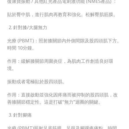
復康寶振動 / 其他紅光產品電刺激功能 (NMES產品) ：
貼於臀中肌，進行肌肉再教育和強化。松解臀肌筋膜。
針對膝/大腿無力
光療 (PBMT)：照射膝關節內外側間隙及股四頭肌下方。
時間 10分鐘。
作用：緩解膝關節周圍炎症，為肌肉工作創造良好環
境。
振動或者電極貼於股四頭肌。
作用：直接啟動並強化因疼痛而被抑制的股四頭肌，改
善膝關節穩定性。這是打破“無力”迴圈的關鍵。
針對腳痛
光療 (PBMT)照射足底筋膜、足跟及腳踝疼痛點。時間