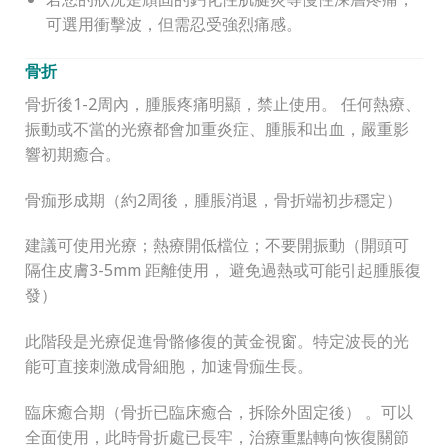
可選用衝擊波，但需忍受強烈痛感。
骨折
骨折後1-2周內，腫脹疼痛明顯，禁止使用。 任何熱療、
振動或不當的光療都會加重炎症、腫脹和出血，嚴重影
響初期癒合。
骨痂形成期（約2周後，腫脹消退，骨折端初步穩定）
建議可使用光療；熱療開低檔位；不要開振動（開頭可
隔住皮膚3-5mm 距離使用， 避免過熱或可能引起腫脹復
發）
此階段是光療促進骨骼修復的黃金視窗。特定波長的光
能可直接刺激成骨細胞，加速骨痂生長。
臨床癒合期（骨折已臨床癒合，拆除外固定後） 。可以
全面使用，此時骨折處已長牢，治療重點轉向恢復關節