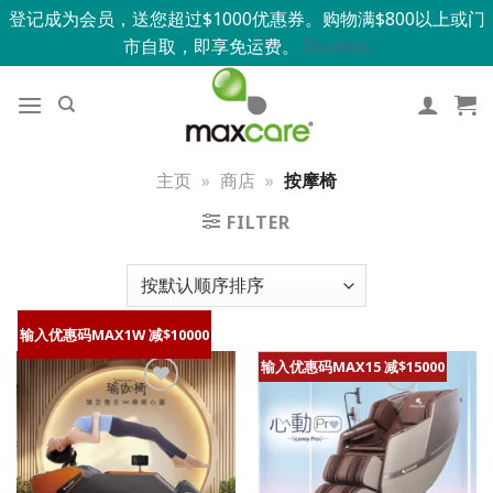
登记成为会员，送您超过$1000优惠券。购物满$800以上或门
市自取，即享免运费。
Dismiss
主页
»
商店
»
按摩椅
FILTER
输入优惠码MAX1W 减$10000
输入优惠码MAX15 减$15000
添加到我的
添加到我的
最爱
最爱